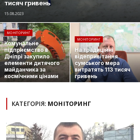
тисяч гривень
15.08.2023
МОНІТОРИНГ
МОНІТОРИНГ
Комунальне
підприємство в
На традиційні
Дніпрі закупило
відепривітання
елементи дитячого
сумського мера
майданчика за
витратять 113 тисяч
космічними цінами
гривень
КАТЕГОРІЯ:
МОНІТОРИНГ