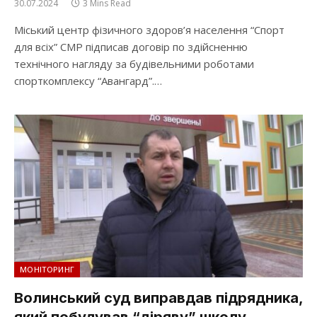
30.07.2024
3 Mins Read
Міський центр фізичного здоров’я населення “Спорт
для всіх” СМР підписав договір по здійсненню
технічного нагляду за будівельними роботами
спорткомплексу “Авангард”.…
МОНІТОРИНГ
Волинський суд виправдав підрядника,
який побудував “діряву” школу