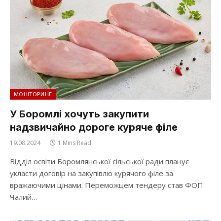
МОНІТОРИНГ
У Боромлі хочуть закупити
надзвичайно дороге куряче філе
19.08.2024
1 Mins Read
Відділ освіти Боромлянської сільської ради планує
укласти договір на закупівлю курячого філе за
вражаючими цінами. Переможцем тендеру став ФОП
Чалий…