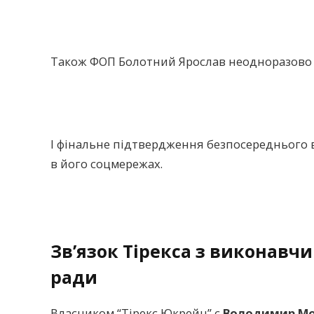
Також ФОП Болотний Ярослав неодноразово вк
І фінальне підтвердження безпосереднього 
в його соцмережах.
Зв’язок Тірекса з виконавч
ради
Власником “Тірекс Юкрейн” є
Володимир Мо