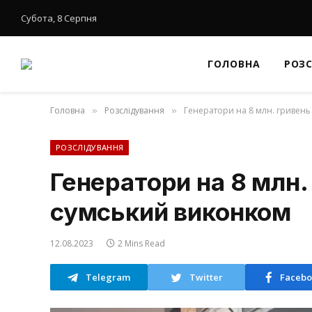
Субота, 8 Серпня
ГОЛОВНА
РОЗ
Головна
Розслідування
Генератори на 8 млн. гривень
»
»
РОЗСЛІДУВАННЯ
Генератори на 8 млн.
сумський виконком
12.08.2023
2 Mins Read
Telegram
Twitter
Facebo