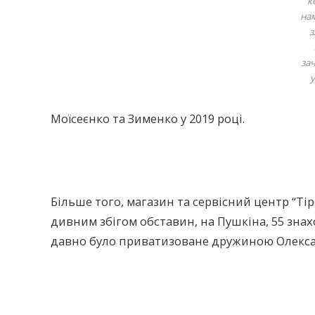
к
на
з
за
Моїсеєнко та Зименко у 2019 році.
Більше того, магазин та сервісний центр “Ті
дивним збігом обставин, на Пушкіна, 55 зна
давно було приватизоване дружиною Олекс