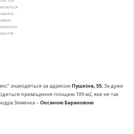
оли той
магається
ламати
замок
чиненого
укриття
рекс” знаходяться за адресою
Пушкіна, 55.
За дуже
ходиться приміщення площею 109 м2, яке не так
андра Зименка –
Оксаною Барановою
.