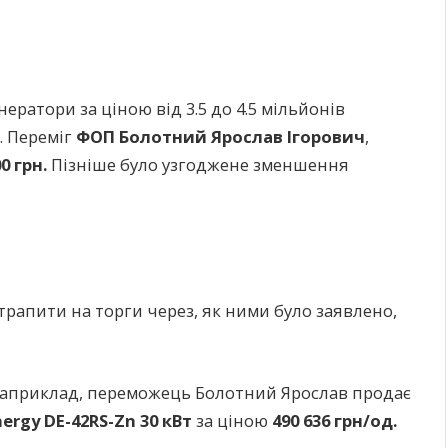
ератори за ціною від 3.5 до 4.5 мільйонів
. Переміг
ФОП Болотний Ярослав Ігорович
,
00 грн.
Пізніше було узгоджене зменшення
трапити на торги через, як ними було заявлено,
 Наприклад, переможець Болотний Ярослав продає
nergy DE-42RS-Zn 30 кВт
за ціною
490 636 грн/од.