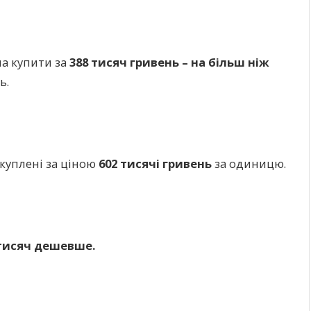
на купити за
388 тисяч гривень – на більш ніж
ь.
акуплені за ціною
602 тисячі гривень
за одиницю.
 тисяч дешевше.