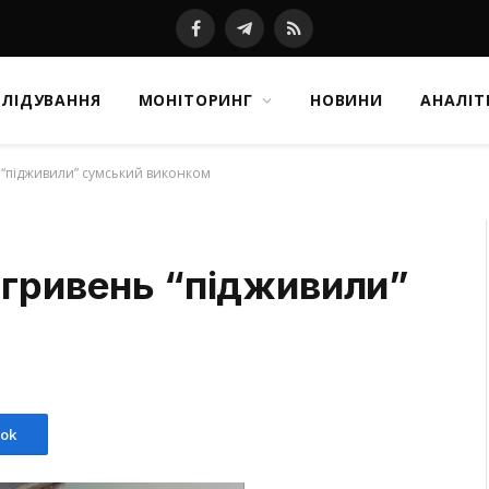
Facebook
Telegram
RSS
СЛІДУВАННЯ
МОНІТОРИНГ
НОВИНИ
АНАЛІТ
 “підживили” сумський виконком
 гривень “підживили”
ok