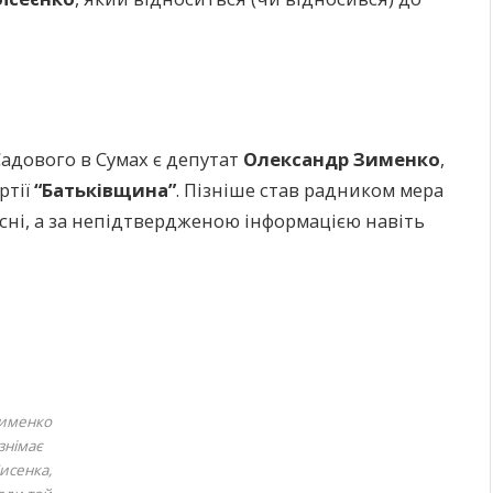
Садового в Сумах є депутат
Олександр Зименко
,
ртії
“Батьківщина”
. Пізніше став радником мера
тісні, а за непідтвердженою інформацією навіть
именко
знімає
исенка,