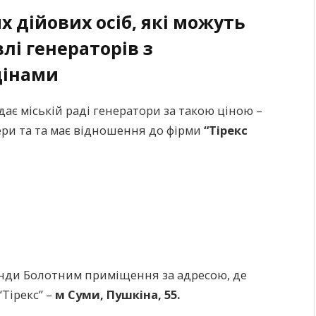
 дійових осіб, які можуть
лі генераторів з
цінами
дає міській раді генератори за такою ціною –
ери та та має відношення до фірми
“Тірекс
енди Болотним приміщення за адресою, де
Тірекс” –
м Суми,
Пушкіна, 55.