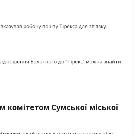
азував робочу пошту Тірекса для зв’язку.
відношення Болотного до “Тірекс” можна знайти
им комітетом Сумської міської
їсеєнко
, який відноситься (чи відносився) до