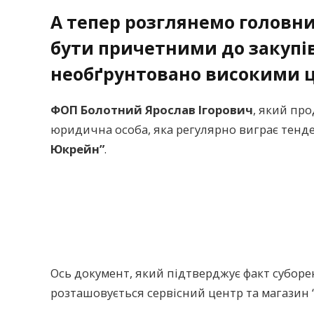
А тепер розглянемо головних
бути причетними до закупів
необґрунтовано високими 
ФОП Болотний Ярослав Ігорович
, який про
юридична особа, яка регулярно виграє тенд
Юкрейн”
.
Ось документ, який підтверджує факт субор
розташовується сервісний центр та магазин “