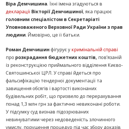
Віра Демчишина
. Їхні імена згадуються в
декларації
Вікторії Демчишиної
, яка працює
головним спеціалістом в Секретаріаті
Уповноваженого Верховної Ради України з прав
людини
. Ймовірно, це її батьки.
Роман Демчишин
фігурує у
кримінальній справі
про
розкрадання бюджетних коштів,
пов’язаній
із реконструкцією приймального відділення Києво-
Святошинської ЦРЛ. У справі йдеться про
фальсифікацію тендерної документації та
завищення обсягів і вартості виконаних
будівельних робіт, що призвело до перерахування
понад 1,3 млн грн за фактично невиконані роботи.
У підсумку суд визнав підозрюваних
невинуватими через недоведеність злочинного
умислу, порушення процедур під час збору доказів