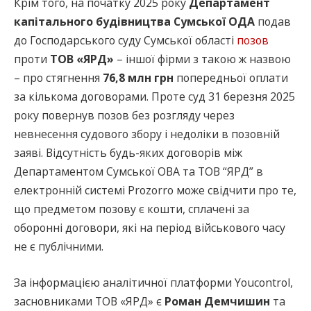
Крім того, на початку 2025 року
Департамент
капітального будівництва Сумської ОДА
подав
до Господарського суду Сумської області
позов
проти
ТОВ «ЯРД»
– іншої фірми з такою ж назвою
– про стягнення
76,8 млн грн
попередньої оплати
за кількома договорами. Проте суд 31 березня 2025
року повернув позов без розгляду через
невнесення судового збору і недоліки в позовній
заяві. Відсутність будь-яких договорів між
Департаментом Сумської ОВА та ТОВ “ЯРД” в
електронній системі Prozorro може свідчити про те,
що предметом позову є кошти, сплачені за
оборонні договори, які на період військового часу
не є публічними.
За інформацією аналітичної платформи Youcontrol,
засновниками ТОВ «ЯРД» є
Роман Демчишин
та