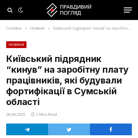
Головна
Новини
Київський підрядник “кинув” на заробітну плату працівників, які будували фортифікації в Сумській області
»
»
НОВИНИ
Київський підрядник
“кинув” на заробітну плату
працівників, які будували
фортифікації в Сумській
області
06.06.2025
2 Mins Read