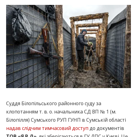
Суддя Білопільського районного суду за
клопотанням т. в. о. начальника СД ВП № 1 (м.
Білопілля) Сумського РУП ГУНП в Сумській області
надав слідчим тимчасовий доступ
до документів
ТОВ «Я Р Д»
, які зберігаються в ГУ ДПС у Києві. Це