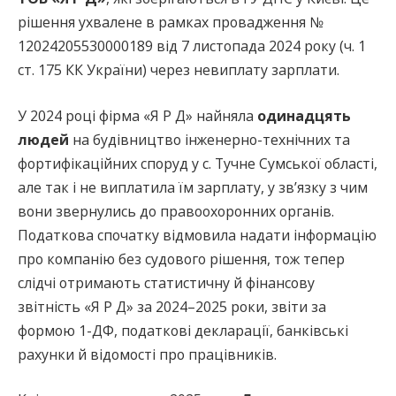
рішення ухвалене в рамках провадження №
12024205530000189 від 7 листопада 2024 року (ч. 1
ст. 175 КК України) через невиплату зарплати.
У 2024 році фірма «Я Р Д» найняла
одинадцять
людей
на будівництво інженерно-технічних та
фортифікаційних споруд у с. Тучне Сумської області,
але так і не виплатила їм зарплату, у зв’язку з чим
вони звернулись до правоохоронних органів.
Податкова спочатку відмовила надати інформацію
про компанію без судового рішення, тож тепер
слідчі отримають статистичну й фінансову
звітність «Я Р Д» за 2024–2025 роки, звіти за
формою 1-ДФ, податкові декларації, банківські
рахунки й відомості про працівників.