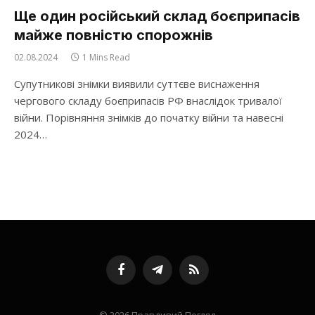
Ще один російський склад боєприпасів
майже повністю спорожнів
02.08.2024
1 Mins Read
Супутникові знімки виявили суттєве виснаження
чергового складу боєприпасів РФ внаслідок тривалої
війни. Порівняння знімків до початку війни та навесні
2024…
Facebook
Telegram
RSS
© 2026 Правдивий Погляд