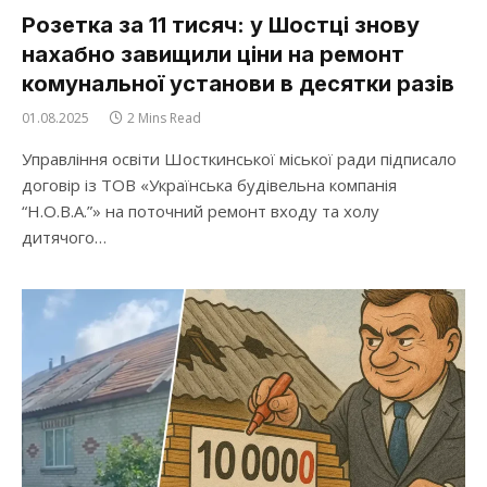
Розетка за 11 тисяч: у Шостці знову
нахабно завищили ціни на ремонт
комунальної установи в десятки разів
01.08.2025
2 Mins Read
Управління освіти Шосткинської міської ради підписало
договір із ТОВ «Українська будівельна компанія
“Н.О.В.А.”» на поточний ремонт входу та холу
дитячого…