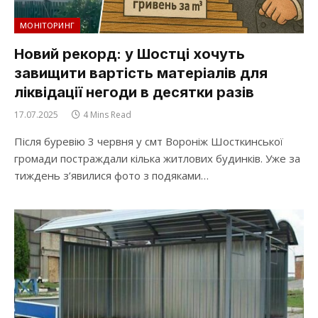
МОНІТОРИНГ
Новий рекорд: у Шостці хочуть
завищити вартість матеріалів для
ліквідації негоди в десятки разів
17.07.2025
4 Mins Read
Після буревію 3 червня у смт Вороніж Шосткинської
громади постраждали кілька житлових будинків. Уже за
тиждень з’явилися фото з подяками…