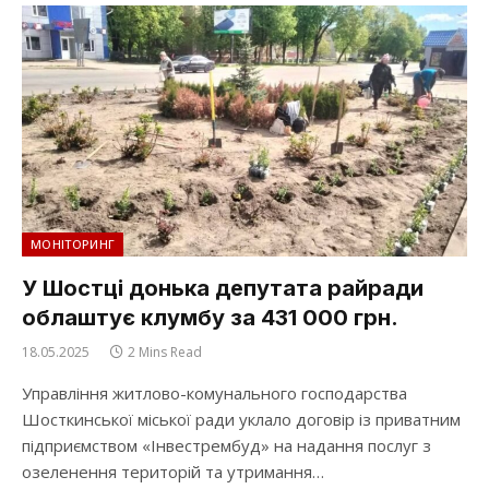
МОНІТОРИНГ
У Шостці донька депутата райради
облаштує клумбу за 431 000 грн.
18.05.2025
2 Mins Read
Управління житлово-комунального господарства
Шосткинської міської ради уклало договір із приватним
підприємством «Інвестрембуд» на надання послуг з
озеленення територій та утримання…