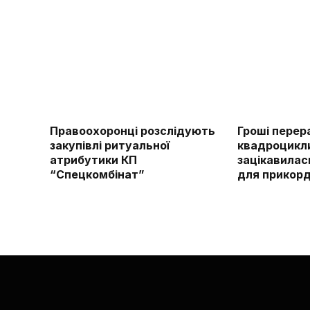
Правоохоронці розслідують
Гроші перер
закупівлі ритуальної
квадроцикли
атрибутики КП
зацікавилас
“Спецкомбінат”
для прикорд