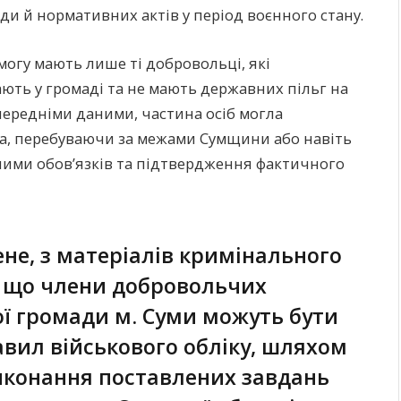
ади й нормативних актів у період воєнного стану.
могу мають лише ті добровольці, які
ють у громаді та не мають державних пільг на
передніми даними, частина осіб могла
а, перебуваючи за межами Сумщини або навіть
ими обов’язків та підтвердження фактичного
е, з матеріалів кримінального
 що члени добровольчих
ї громади м. Суми можуть бути
вил військового обліку, шляхом
виконання поставлених завдань