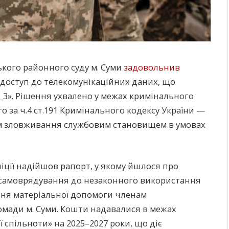
ького районного суду м. Суми
задовольнив
 доступ до телекомунікаційних даних, що
3». Рішення ухвалено у межах кримінального
 за ч.4 ст.191 Кримінального кодексу України —
м зловживання службовим становищем в умовах
ліції надійшов рапорт, у якому йшлося про
 самоврядування до незаконного використання
ння матеріальної допомоги членам
мади м. Суми. Кошти надавалися в межах
 спільноти» на 2025–2027 роки, що діє