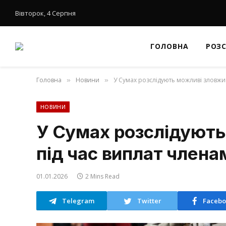
Вівторок, 4 Серпня
ГОЛОВНА
РОЗ
Головна
Новини
У Сумах розслідують можливі зловжи
»
»
НОВИНИ
У Сумах розслідують
під час виплат член
01.01.2026
2 Mins Read
Telegram
Twitter
Facebo