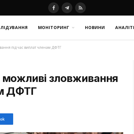
Facebook
Telegram
RSS
СЛІДУВАННЯ
МОНІТОРИНГ
НОВИНИ
АНАЛІТ
вання під час виплат членам ДФТГ
 можливі зловживання
ам ДФТГ
ok