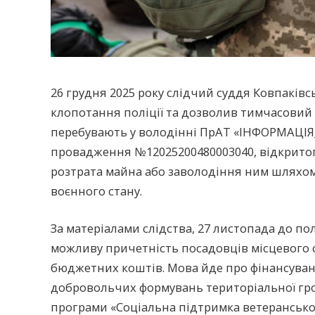
26 грудня 2025 року слідчий суддя Ковпаківс
клопотання поліції та дозволив тимчасовий
перебувають у володінні ПрАТ «ІНФОРМАЦІЯ_
провадження №12025200480003040, відкритого
розтрата майна або заволодіння ним шляхо
воєнного стану.
За матеріалами слідства, 27 листопада до по
можливу причетність посадовців місцевого
бюджетних коштів. Мова йде про фінансува
добровольчих формувань територіальної гро
програми «Соціальна підтримка ветеранської