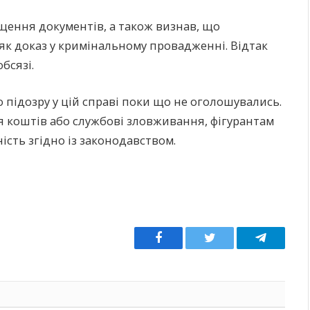
ищення документів, а також визнав, що
як доказ у кримінальному провадженні. Відтак
бсязі.
о підозру у цій справі поки що не оголошувались.
 коштів або службові зловживання, фігурантам
сть згідно із законодавством.
Facebook
Twitter
Telegram