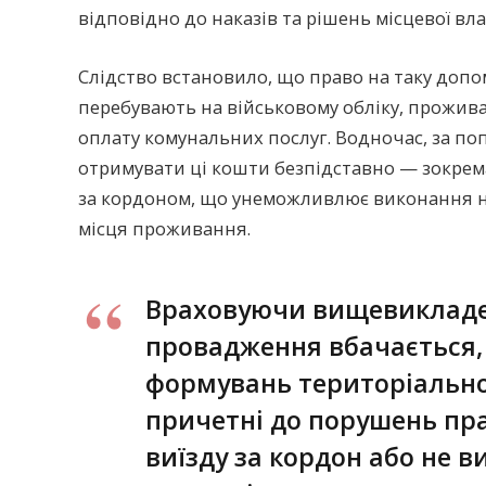
відповідно до наказів та рішень місцевої вл
Слідство встановило, що право на таку допо
перебувають на військовому обліку, прожива
оплату комунальних послуг. Водночас, за по
отримувати ці кошти безпідставно — зокрем
за кордоном, що унеможливлює виконання н
місця проживання.
Враховуючи вищевикладен
провадження вбачається,
формувань територіально
причетні до порушень пра
виїзду за кордон або не 